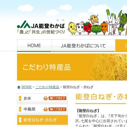
HOME
>
こだわり特産品
> 能登白ねぎ・赤ねぎ
【能登白ねぎ】
「能登白ねぎ」は、7月下旬から
沢､七尾を中心に出荷されてい
てられた「能登白ねぎ」は甘く