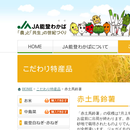
HOME
>
こだわり特産品
> 赤土馬鈴薯
「赤土馬鈴薯」の収穫は7月上
お盆前に出荷が終わります。赤
砂地で栽培されたものよりでん
が全然違います。ジャガイモの