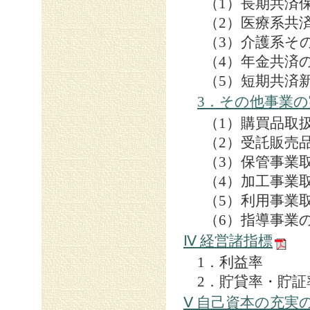
（1）
長期共済
（2）医療系共
（3）介護系そ
（4）年金共済
（5）短期共済
3．その他事業の
（1）購買品取
（2）受託販売
（3）保管事業
（4）加工事業
（5）利用事業
（6）指導事業
Ⅳ 経営諸指標
1．利益率
2．貯貸率・貯証
Ⅴ 自己資本の充実