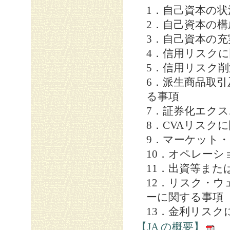
1．自己資本の状
2．自己資本の
3．自己資本の
4．信用リスク
5．信用リスク
6．派生商品取
る事項
7．証券化エク
8．CVAリスク
9．マーケット
10．オペレー
11．出資等ま
12．リスク・
ーに関する事項
13．金利リスク
【JA の概要】