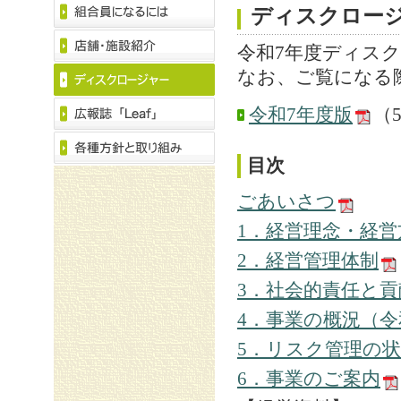
ディスクロージ
令和7年度ディス
なお、ご覧になる際は 
令和7年度版
（5
目次
ごあいさつ
1．経営理念・経営
2．経営管理体制
3．社会的責任と貢
4．事業の概況（令
5．リスク管理の
6．事業のご案内