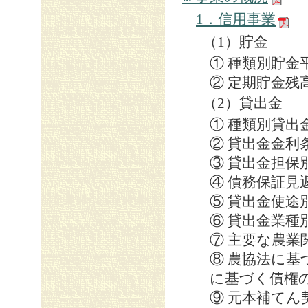
1．信用事業
（1）貯金
① 種類別貯金
② 定期貯金残
（2）貸出金
① 種類別貸出
② 貸出金金利
③ 貸出金担保
④ 債務保証見
⑤ 貸出金使途
⑥ 貸出金業種
⑦ 主要な農業
⑧ 農協法に
に基づく債権
⑨ 元本補て