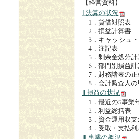
【経営資料】
Ⅰ 決算の状況
1．貸借対照表
2．損益計算書
3．キャッシュ
4．注記表
5．剰余金処分計
6．部門別損益計
7．財務諸表の
8．会計監査人の
Ⅱ 損益の状況
1．最近の5事業
2．利益総括表
3．資金運用収支
4．受取・支払利
Ⅲ 事業の概況