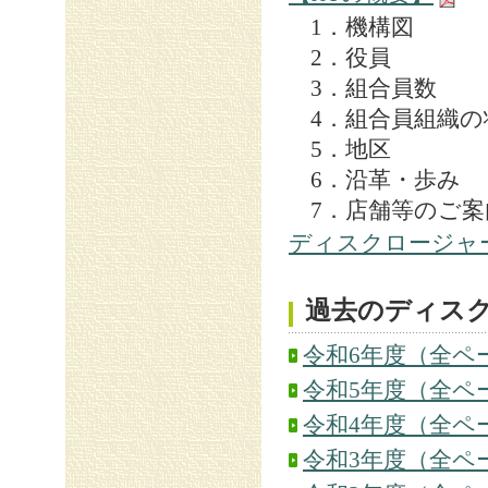
1．機構図
2．役員
3．組合員数
4．組合員組織の
5．地区
6．沿革・歩み
7．店舗等のご案
ディスクロージャ
過去のディス
令和6年度（全ペ
令和5年度（全ペ
令和4年度（全ペ
令和3年度（全ペ