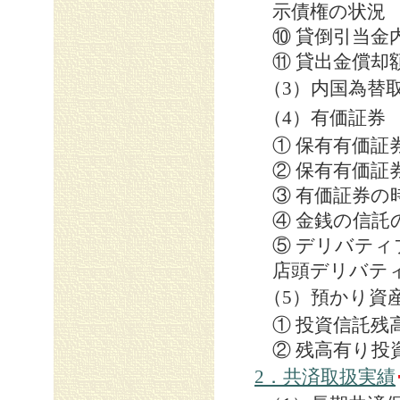
示債権の状況
⑩ 貸倒引当金
⑪ 貸出金償却
（3）内国為替
（4）有価証券
① 保有有価証
② 保有有価証
③ 有価証券の
④ 金銭の信託
⑤ デリバテ
店頭デリバテ
（5）預かり資
① 投資信託残
② 残高有り投
2．共済取扱実績