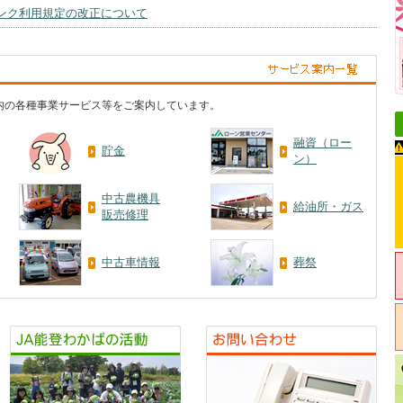
バンク利用規定の改正について
プ内の各種事業サービス等をご案内しています。
融資（ロー
貯金
ン）
中古農機具
給油所・ガス
販売修理
中古車情報
葬祭