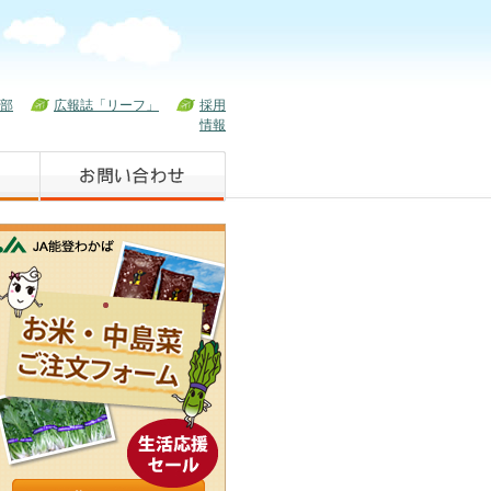
部
広報誌「リーフ」
採用
情報