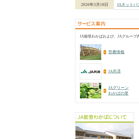
2026年3月18日
JAネット
JA能登わかばおよび、JAグルー
営農情報
JA共済
JAグリーン
わかばの里