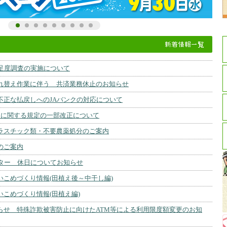
満足度調査の実施について
れ替え作業に伴う 共済業務休止のお知らせ
不正な払戻しへのJAバンクの対応について
ビスに関する規定の一部改正について
ラスチック類・不要農薬処分のご案内
のご案内
ンター 休日についてお知らせ
いこめづくり情報(田植え後～中干し編)
いこめづくり情報(田植え編)
らせ 特殊詐欺被害防止に向けたATM等による利用限度額変更のお知